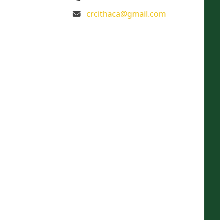
crcithaca@gmail.com
ary
ts